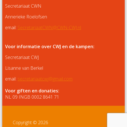
Secretariaat CWN
Annerieke Roelofsen
email:
SecretariaatCWN@CWN-CWJ.nl
Voor informatie over CWJ en de kampen:
Secretariaat CWJ
Lisanne van Berkel
email:
secretariaatcwj@gmail.com
Voor giften en donaties:
NL 09 INGB 0002 8641 71
CERIUM
Copyright © 2026
Charismatische Werkgemeenschap